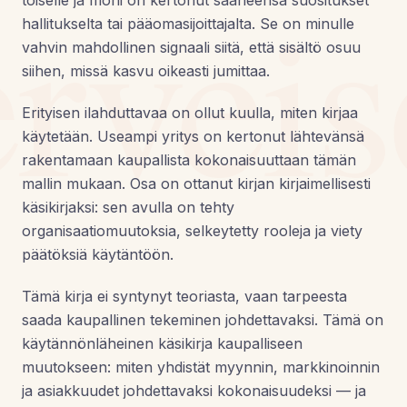
erveis
toiselle ja moni on kertonut saaneensa suositukset
hallitukselta tai pääomasijoittajalta. Se on minulle
vahvin mahdollinen signaali siitä, että sisältö osuu
siihen, missä kasvu oikeasti jumittaa.
Erityisen ilahduttavaa on ollut kuulla, miten kirjaa
käytetään. Useampi yritys on kertonut lähtevänsä
rakentamaan kaupallista kokonaisuuttaan tämän
mallin mukaan. Osa on ottanut kirjan kirjaimellisesti
käsikirjaksi: sen avulla on tehty
organisaatiomuutoksia, selkeytetty rooleja ja viety
päätöksiä käytäntöön.
Tämä kirja ei syntynyt teoriasta, vaan tarpeesta
saada kaupallinen tekeminen johdettavaksi. Tämä on
käytännönläheinen käsikirja kaupalliseen
muutokseen: miten yhdistät myynnin, markkinoinnin
ja asiakkuudet johdettavaksi kokonaisuudeksi — ja