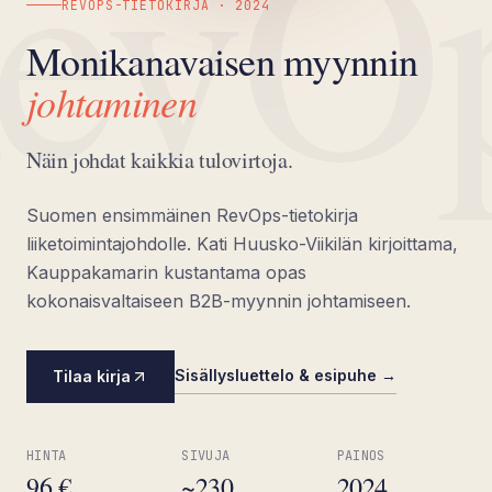
evO
REVOPS-TIETOKIRJA · 2024
Monikanavaisen myynnin
johtaminen
Näin johdat kaikkia tulovirtoja.
Suomen ensimmäinen RevOps-tietokirja
liiketoimintajohdolle. Kati Huusko-Viikilän kirjoittama,
Kauppakamarin kustantama opas
kokonaisvaltaiseen B2B-myynnin johtamiseen.
Sisällysluettelo & esipuhe →
Tilaa kirja
HINTA
SIVUJA
PAINOS
96 €
~230
2024