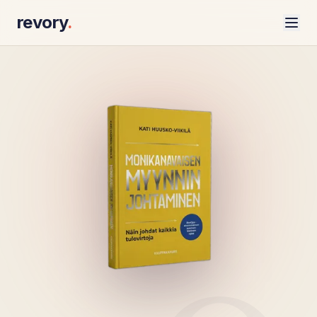
revory
.