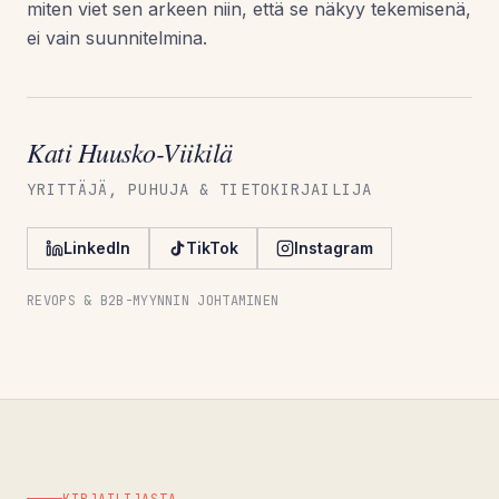
miten viet sen arkeen niin, että se näkyy tekemisenä,
ei vain suunnitelmina.
Kati Huusko-Viikilä
YRITTÄJÄ, PUHUJA & TIETOKIRJAILIJA
LinkedIn
TikTok
Instagram
REVOPS & B2B-MYYNNIN JOHTAMINEN
KIRJAILIJASTA