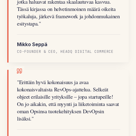
jotka haluavat rakentaa skaalautuvaa kasvua.
Tässä kirjassa on helvetinmoinen määrä oikeita
työkaluja, järkevä framework ja johdonmukainen
esitystapa.
"
Mikko Seppä
CO-FOUNDER & CEO, HEADQ DIGITAL COMMERCE
"
Erittäin hyvä kokonaisuus ja avaa
kokonaisvaltaista RevOps-ajattelua. Selkeät
ohjeet erilaisille yrityksille – jopa startupeille!
On jo aikakin, että myynti ja liiketoiminta saavat
oman Opsinsa tuotekehityksen DevOpsin
lisäksi.
"