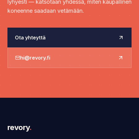
lyhyesti — katsotaan yhdessä, miten kaupallinen
koneenne saadaan vetämään.
Ota yhteyttä
hi@revory.fi
revory
.