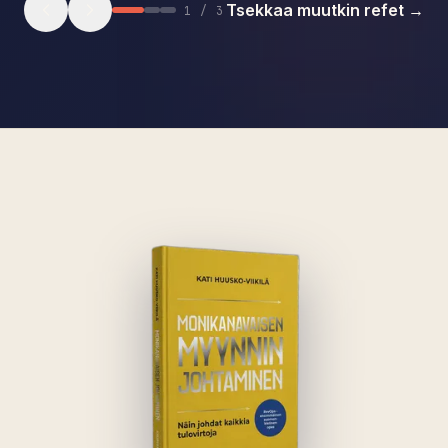
Tsekkaa muutkin refet →
1
/
3