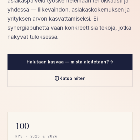
asiakaspalvelu työskentelemään tehokkaasti ja
yhdessä — liikevaihdon, asiakaskokemuksen ja
yrityksen arvon kasvattamiseksi. Ei
synergiapuhetta vaan konkreettisia tekoja, jotka
näkyvät tuloksessa.
Halutaan kasvaa — mistä aloitetaan?
Katso miten
100
NPS · 2025 & 2026