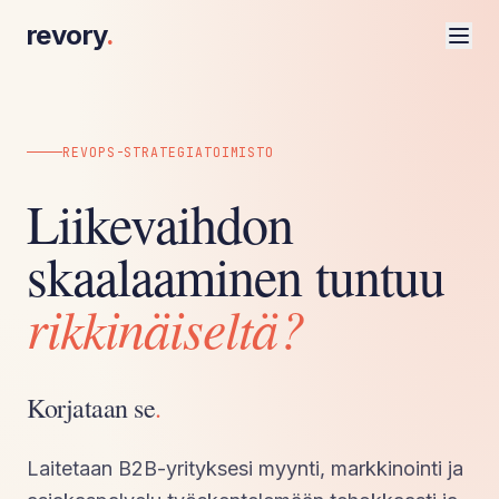
revory
.
REVOPS-STRATEGIATOIMISTO
Liikevaihdon
skaalaaminen tuntuu
rikkinäiseltä?
Korjataan se
.
Laitetaan B2B-yrityksesi myynti, markkinointi ja