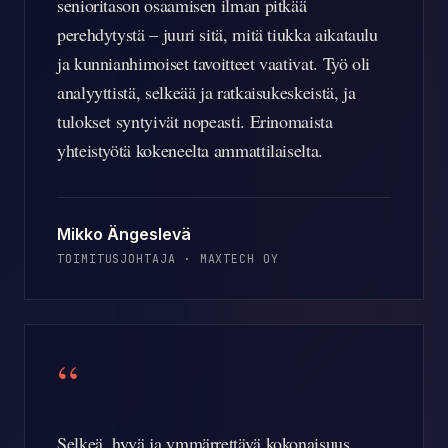
senioritason osaamisen ilman pitkää
perehdytystä – juuri sitä, mitä tiukka aikataulu
ja kunnianhimoiset tavoitteet vaativat. Työ oli
analyyttistä, selkeää ja ratkaisukeskeistä, ja
tulokset syntyivät nopeasti. Erinomaista
yhteistyötä kokeneelta ammattilaiselta.
Mikko Ängeslevä
TOIMITUSJOHTAJA
·
MAXTECH OY
“
Selkeä, hyvä ja ymmärrettävä kokonaisuus.