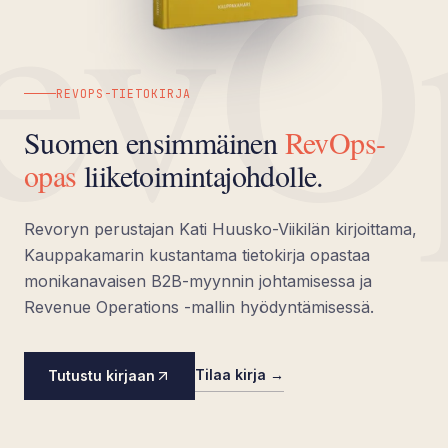
evO
REVOPS-TIETOKIRJA
Suomen ensimmäinen
RevOps-
opas
liiketoimintajohdolle.
Revoryn perustajan Kati Huusko-Viikilän kirjoittama,
Kauppakamarin kustantama tietokirja opastaa
monikanavaisen B2B-myynnin johtamisessa ja
Revenue Operations -mallin hyödyntämisessä.
Tilaa kirja →
Tutustu kirjaan