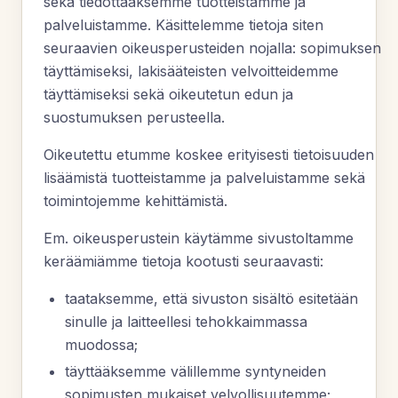
sekä tiedottaaksemme tuotteistamme ja
palveluistamme. Käsittelemme tietoja siten
seuraavien oikeusperusteiden nojalla: sopimuksen
täyttämiseksi, lakisääteisten velvoitteidemme
täyttämiseksi sekä oikeutetun edun ja
suostumuksen perusteella.
Oikeutettu etumme koskee erityisesti tietoisuuden
lisäämistä tuotteistamme ja palveluistamme sekä
toimintojemme kehittämistä.
Em. oikeusperustein käytämme sivustoltamme
keräämiämme tietoja kootusti seuraavasti:
taataksemme, että sivuston sisältö esitetään
sinulle ja laitteellesi tehokkaimmassa
muodossa;
täyttääksemme välillemme syntyneiden
sopimusten mukaiset velvollisuutemme;