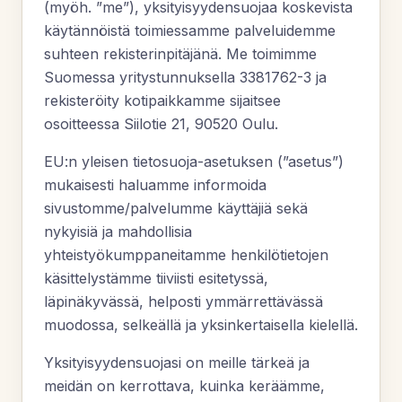
(myöh. ”me”), yksityisyydensuojaa koskevista
käytännöistä toimiessamme palveluidemme
suhteen rekisterinpitäjänä. Me toimimme
Suomessa yritystunnuksella 3381762-3 ja
rekisteröity kotipaikkamme sijaitsee
osoitteessa Siilotie 21, 90520 Oulu.
EU:n yleisen tietosuoja-asetuksen (”asetus”)
mukaisesti haluamme informoida
sivustomme/palvelumme käyttäjiä sekä
nykyisiä ja mahdollisia
yhteistyökumppaneitamme henkilötietojen
käsittelystämme tiiviisti esitetyssä,
läpinäkyvässä, helposti ymmärrettävässä
muodossa, selkeällä ja yksinkertaisella kielellä.
Yksityisyydensuojasi on meille tärkeä ja
meidän on kerrottava, kuinka keräämme,