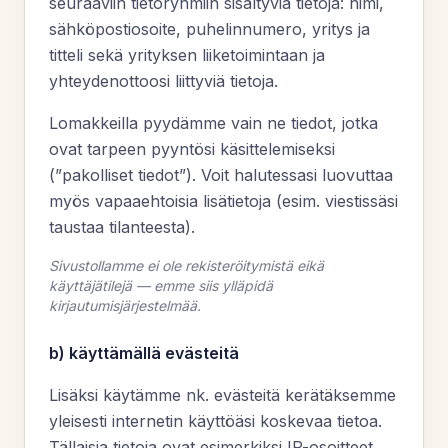
seuraaviin tietoryhmiin sisältyviä tietoja: nimi,
sähköpostiosoite, puhelinnumero, yritys ja
titteli sekä yrityksen liiketoimintaan ja
yhteydenottoosi liittyviä tietoja.
Lomakkeilla pyydämme vain ne tiedot, jotka
ovat tarpeen pyyntösi käsittelemiseksi
(”pakolliset tiedot”). Voit halutessasi luovuttaa
myös vapaaehtoisia lisätietoja (esim. viestissäsi
taustaa tilanteesta).
Sivustollamme ei ole rekisteröitymistä eikä
käyttäjätilejä — emme siis ylläpidä
kirjautumisjärjestelmää.
b) käyttämällä evästeitä
Lisäksi käytämme nk. evästeitä kerätäksemme
yleisesti internetin käyttöäsi koskevaa tietoa.
Tällaisia tietoja ovat esimerkiksi IP-osoitteet,