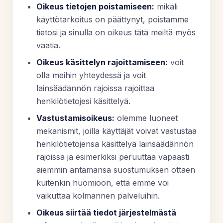
Oikeus tietojen poistamiseen:
mikäli
käyttötarkoitus on päättynyt, poistamme
tietosi ja sinulla on oikeus tätä meiltä myös
vaatia.
Oikeus käsittelyn rajoittamiseen:
voit
olla meihin yhteydessä ja voit
lainsäädännön rajoissa rajoittaa
henkilötietojesi käsittelyä.
Vastustamisoikeus:
olemme luoneet
mekanismit, joilla käyttäjät voivat vastustaa
henkilötietojensa käsittelyä lainsäädännön
rajoissa ja esimerkiksi peruuttaa vapaasti
aiemmin antamansa suostumuksen ottaen
kuitenkin huomioon, että emme voi
vaikuttaa kolmannen palveluihin.
Oikeus siirtää tiedot järjestelmästä