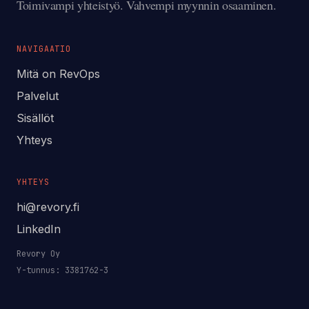
Toimivampi yhteistyö. Vahvempi myynnin osaaminen.
NAVIGAATIO
Mitä on RevOps
Palvelut
Sisällöt
Yhteys
YHTEYS
hi@revory.fi
LinkedIn
Revory Oy
Y-tunnus: 3381762-3