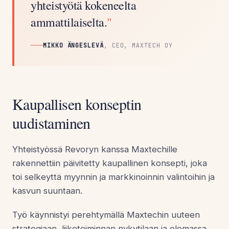
yhteistyötä kokeneelta
ammattilaiselta.
"
MIKKO ÄNGESLEVÄ
,
CEO, MAXTECH OY
Kaupallisen konseptin
uudistaminen
Yhteistyössä Revoryn kanssa Maxtechille
rakennettiin päivitetty kaupallinen konsepti, joka
toi selkeyttä myynnin ja markkinoinnin valintoihin ja
kasvun suuntaan.
Työ käynnistyi perehtymällä Maxtechin uuteen
strategiaan, liiketoiminnan nykytilaan ja olemassa