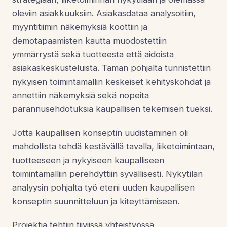
oleviin asiakkuuksiin. Asiakasdataa analysoitiin,
myyntitiimin näkemyksiä koottiin ja
demotapaamisten kautta muodostettiin
ymmärrystä sekä tuotteesta että aidoista
asiakaskeskusteluista. Tämän pohjalta tunnistettiin
nykyisen toimintamallin keskeiset kehityskohdat ja
annettiin näkemyksiä sekä nopeita
parannusehdotuksia kaupallisen tekemisen tueksi.
Jotta kaupallisen konseptin uudistaminen oli
mahdollista tehdä kestävällä tavalla, liiketoimintaan,
tuotteeseen ja nykyiseen kaupalliseen
toimintamalliin perehdyttiin syvällisesti. Nykytilan
analyysin pohjalta työ eteni uuden kaupallisen
konseptin suunnitteluun ja kiteyttämiseen.
Projektia tehtiin tiiviissä yhteistyössä