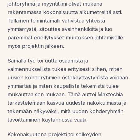
johtoryhmä ja myyntitiimi olivat mukana
rakentamassa kokonaisuutta alkumetreiltä asti.
Tällainen toimintamalli vahvistaa yhteistä
ymmärrystä, sitouttaa avainhenkilöitä ja luo
paremmat edellytykset muutoksen johtamiselle
myös projektin jälkeen.
Samalla työ toi uutta osaamista ja
valmennuksellista tukea erityisesti siihen, miten
uusien kohderyhmien ostokäyttäytymistä voidaan
ymmärtää ja miten kaupallista tekemistä tulee
mukauttaa sen mukaan. Tämä auttoi Maxtechia
tarkastelemaan kasvua uudesta näkökulmasta ja
tekemään näkyväksi, mitä uuden kohderyhmän
tavoittaminen käytännössä vaatii.
Kokonaisuutena projekti toi selkeyden