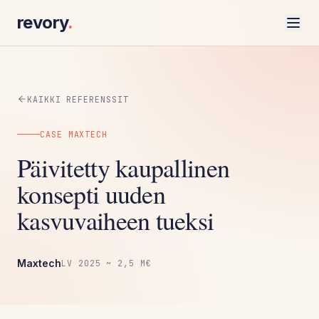
revory
.
KAIKKI REFERENSSIT
CASE MAXTECH
Päivitetty kaupallinen
konsepti uuden
kasvuvaiheen tueksi
Maxtech
LV 2025 ~ 2,5 M€