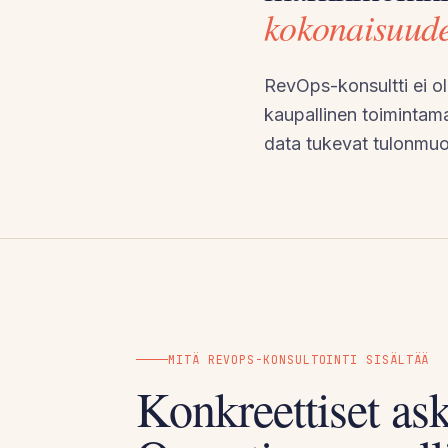
kokonaisuude
RevOps-konsultti ei o
kaupallinen toimintamal
data tukevat tulonmuo
MITÄ REVOPS-KONSULTOINTI SISÄLTÄÄ
Konkreettiset as