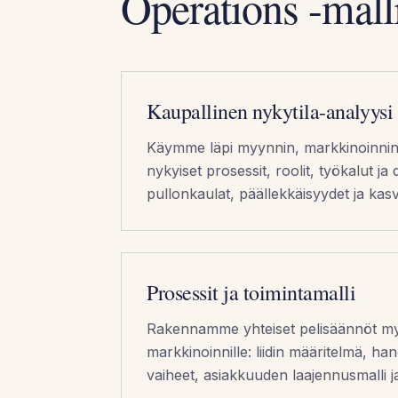
Operations -mall
Kaupallinen nykytila-analyysi
Käymme läpi myynnin, markkinoinnin 
nykyiset prosessit, roolit, työkalut j
pullonkaulat, päällekkäisyydet ja kas
Prosessit ja toimintamalli
Rakennamme yhteiset pelisäännöt myy
markkinoinnille: liidin määritelmä, ha
vaiheet, asiakkuuden laajennusmalli ja