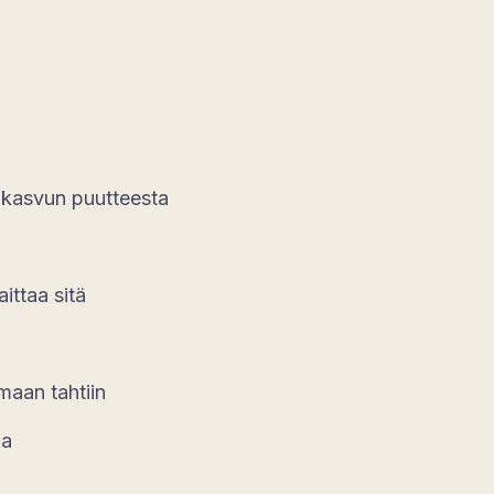
n kasvun puutteesta
ittaa sitä
maan tahtiin
ia