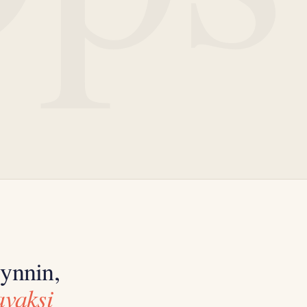
yynnin,
avaksi