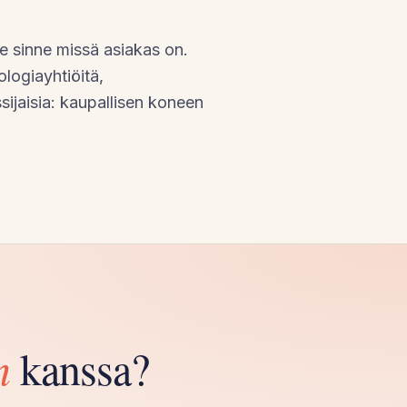
e sinne missä asiakas on.
logiayhtiöitä,
ssijaisia: kaupallisen koneen
n
kanssa?