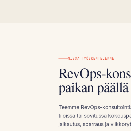
MISSÄ TYÖSKENTELEMME
RevOps-konsu
paikan päällä 
Teemme RevOps-konsultointia 
tiloissa tai sovitussa kokous
jalkautus, sparraus ja viikkor