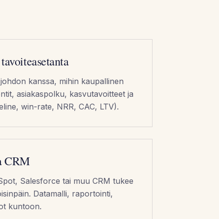
 tavoiteasetanta
johdon kanssa, mihin kaupallinen
tit, asiakaspolku, kasvutavoitteet ja
ipeline, win-rate, NRR, CAC, LTV).
 ja CRM
pot, Salesforce tai muu CRM tukee
isinpäin. Datamalli, raportointi,
iot kuntoon.