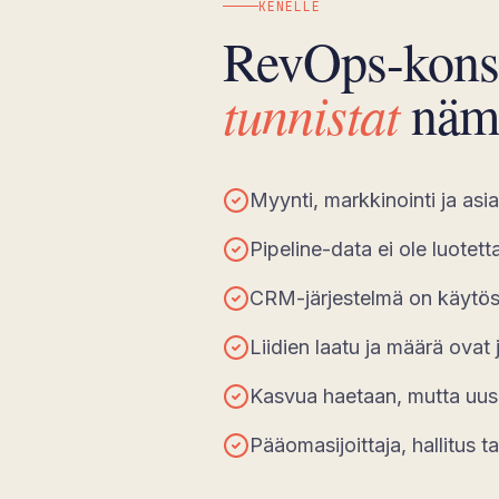
KENELLE
RevOps-konsul
tunnistat
näm
Myynti, markkinointi ja asi
Pipeline-data ei ole luotett
CRM-järjestelmä on käytöss
Liidien laatu ja määrä ovat 
Kasvua haetaan, mutta uusi
Pääomasijoittaja, hallitus 