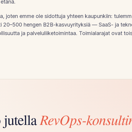
etänä.
oa, joten emme ole sidottuja yhteen kaupunkiin: tulemm
ti 20–500 hengen B2B-kasvuyrityksiä — SaaS- ja tekno
llisuutta ja palveluliiketoimintaa. Toimialarajat ovat toi
jutella
RevOps-konsulti