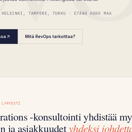
 HELSINKI, TAMPERE, TURKU · ETÄNÄ KOKO MAA
ssa
Mitä RevOps tarkoittaa?
 LYHYESTI
ations -konsultointi yhdistää m
yhdeksi johdett
n ja asiakkuudet