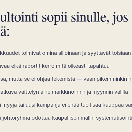
tointi sopii sinulle, jos
ä:
akkuudet toimivat omina siiloinaan ja syyttävät toisiaa
avaa eikä raportit kerro mitä oikeasti tapahtuu
ä, mutta se ei ohjaa tekemistä — vaan pikemminkin ha
jatkuva väittelyn aihe markkinoinnin ja myynnin välillä
 myyjä tai uusi kampanja ei enää tuo lisää kauppaa sa
tai johtoryhmä odottaa kaupallisen mallin systematisoint