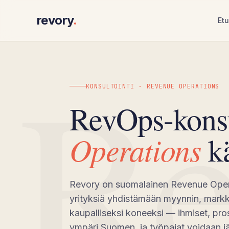
revory
.
Etu
R
KONSULTOINTI · REVENUE OPERATIONS
RevOps-kons
Operations
kä
Revory on suomalainen Revenue Operat
yrityksiä yhdistämään myynnin, markk
kaupalliseksi koneeksi — ihmiset, pros
ympäri Suomen, ja työpajat voidaan jär