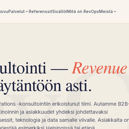
sivu
Palvelut
Referenssit
Sisällöt
Mitä on RevOps
Meistä
evO
Revenue
ultointi —
ytäntöön asti.
ions -konsultointiin erikoistunut tiimi. Autamme B2B
inoinnin ja asiakkuudet yhdeksi johdettavaksi
essit, teknologia ja data samalle viivalle. Asiakkaita o
jestää esimerkiksi Helsingissä tai etänä.