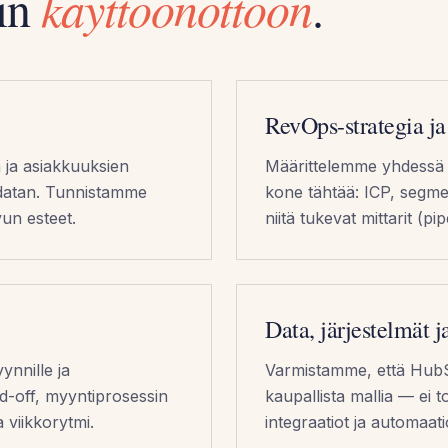
in
käyttöönottoon
.
RevOps-strategia ja
ja asiakkuuksien
Määrittelemme yhdessä 
a datan. Tunnistamme
kone tähtää: ICP, segmen
vun esteet.
niitä tukevat mittarit (p
Data, järjestelmät
nnille ja
Varmistamme, että HubS
nd-off, myyntiprosessin
kaupallista mallia — ei to
 viikkorytmi.
integraatiot ja automaat