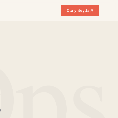
Ota yhteyttä
ps
-
n