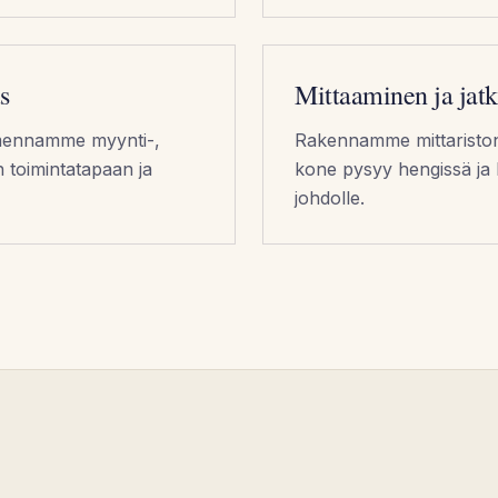
s
Mittaaminen ja jatk
almennamme myynti-,
Rakennamme mittariston 
n toimintatapaan ja
kone pysyy hengissä ja k
johdolle.