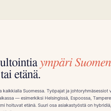
ltointia
ympäri Suome
tai etänä.
kaikkialla Suomessa. Työpajat ja johtoryhmäsessiot v
paikassa — esimerkiksi Helsingissä, Espoossa, Tamperee
ytmi hoituvat etänä. Suuri osa asiakastyöstä on hybridi