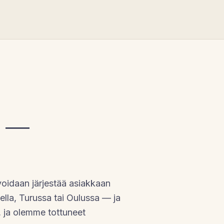
n
—
oidaan järjestää asiakkaan
lla, Turussa tai Oulussa — ja
ä, ja olemme tottuneet