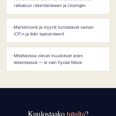
ratkaisun rakentamiseen ja closingiin
Markkinointi ja myynti tunnistavat saman
→
ICP:n ja liidin laatukriteerit
Mitattavissa olevat muutokset arjen
→
tekemisessä — ei vain hyvää fiilistä
Kuulostaako
tutulta
?