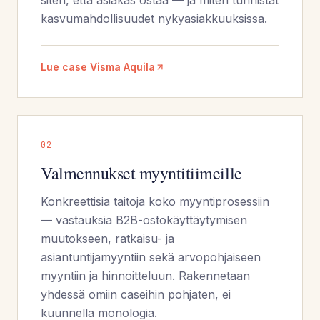
siten, että asiakas ostaa — ja miten tunnistat
kasvumahdollisuudet nykyasiakkuuksissa.
Lue case Visma Aquila
0
2
Valmennukset myyntitiimeille
Konkreettisia taitoja koko myyntiprosessiin
— vastauksia B2B-ostokäyttäytymisen
muutokseen, ratkaisu- ja
asiantuntijamyyntiin sekä arvopohjaiseen
myyntiin ja hinnoitteluun. Rakennetaan
yhdessä omiin caseihin pohjaten, ei
kuunnella monologia.