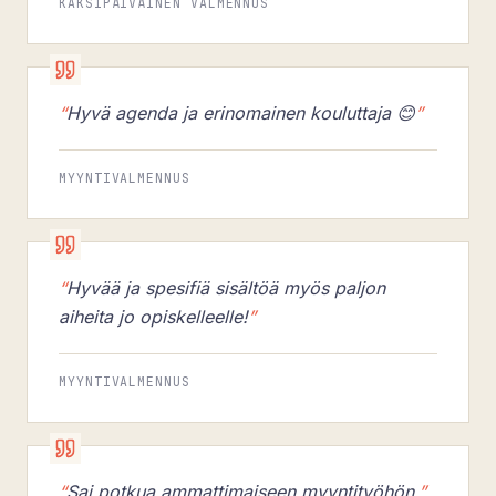
KAKSIPÄIVÄINEN VALMENNUS
“
Hyvä agenda ja erinomainen kouluttaja 😊
”
MYYNTIVALMENNUS
“
Hyvää ja spesifiä sisältöä myös paljon
aiheita jo opiskelleelle!
”
MYYNTIVALMENNUS
“
Sai potkua ammattimaiseen myyntityöhön.
”