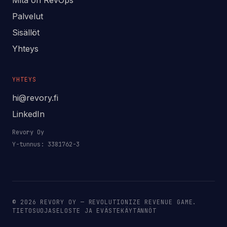
Mitä on RevOps
Palvelut
Sisällöt
Yhteys
YHTEYS
hi@revory.fi
LinkedIn
Revory Oy
Y-tunnus: 3381762-3
©
2026
REVORY OY — REVOLUTIONIZE REVENUE GAME.
TIETOSUOJASELOSTE JA EVÄSTEKÄYTÄNNÖT