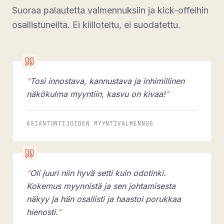
Suoraa palautetta valmennuksiin ja kick-offeihin
osallistuneilta. Ei kiilloteltu, ei suodatettu.
“
Tosi innostava, kannustava ja inhimillinen
näkökulma myyntiin, kasvu on kivaa!
”
ASIANTUNTIJOIDEN MYYNTIVALMENNUS
“
Oli juuri niin hyvä setti kuin odotinki.
Kokemus myynnistä ja sen johtamisesta
näkyy ja hän osallisti ja haastoi porukkaa
hienosti.
”