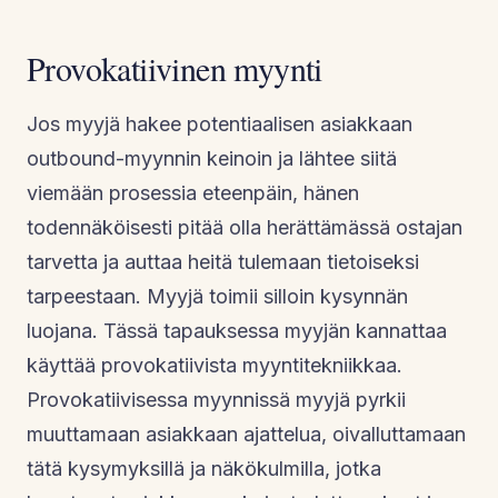
Provokatiivinen myynti
Jos myyjä hakee potentiaalisen asiakkaan
outbound-myynnin keinoin ja lähtee siitä
viemään prosessia eteenpäin, hänen
todennäköisesti pitää olla herättämässä ostajan
tarvetta ja auttaa heitä tulemaan tietoiseksi
tarpeestaan. Myyjä toimii silloin kysynnän
luojana. Tässä tapauksessa myyjän kannattaa
käyttää provokatiivista myyntitekniikkaa.
Provokatiivisessa myynnissä myyjä pyrkii
muuttamaan asiakkaan ajattelua, oivalluttamaan
tätä kysymyksillä ja näkökulmilla, jotka