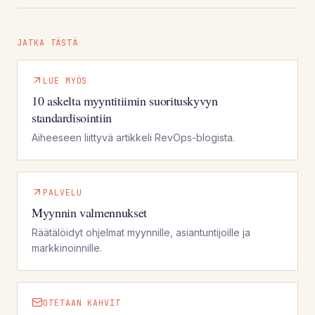
JATKA TÄSTÄ
LUE MYÖS
10 askelta myyntitiimin suorituskyvyn
standardisointiin
Aiheeseen liittyvä artikkeli RevOps-blogista.
PALVELU
Myynnin valmennukset
Räätälöidyt ohjelmat myynnille, asiantuntijoille ja
markkinoinnille.
OTETAAN KAHVIT