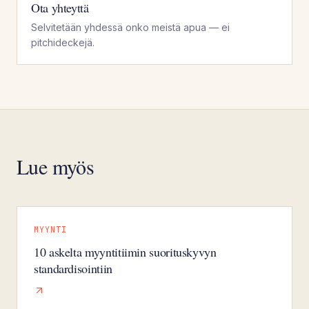
Ota yhteyttä
Selvitetään yhdessä onko meistä apua — ei
pitchideckejä.
Lue myös
MYYNTI
10 askelta myyntitiimin suorituskyvyn
standardisointiin