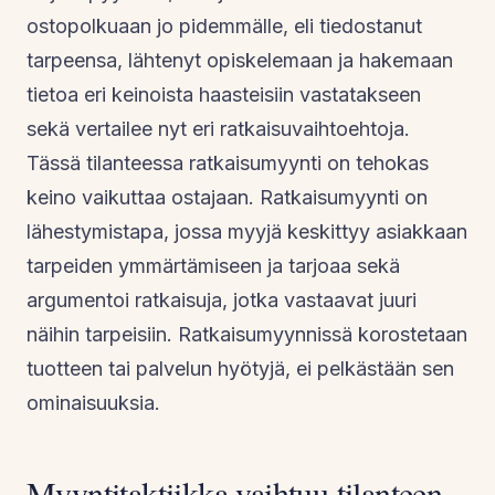
ostopolkuaan jo pidemmälle, eli tiedostanut
tarpeensa, lähtenyt opiskelemaan ja hakemaan
tietoa eri keinoista haasteisiin vastatakseen
sekä vertailee nyt eri ratkaisuvaihtoehtoja.
Tässä tilanteessa ratkaisumyynti on tehokas
keino vaikuttaa ostajaan. Ratkaisumyynti on
lähestymistapa, jossa myyjä keskittyy asiakkaan
tarpeiden ymmärtämiseen ja tarjoaa sekä
argumentoi ratkaisuja, jotka vastaavat juuri
näihin tarpeisiin. Ratkaisumyynnissä korostetaan
tuotteen tai palvelun hyötyjä, ei pelkästään sen
ominaisuuksia.
Myyntitaktiikka vaihtuu tilanteen