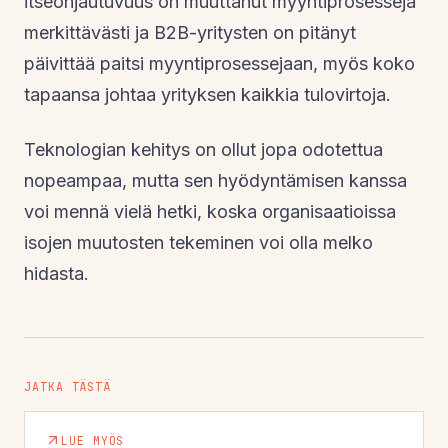
itseohjautuvuus on muuttanut myyntiprosesseja
merkittävästi ja B2B-yritysten on pitänyt
päivittää paitsi myyntiprosessejaan, myös koko
tapaansa johtaa yrityksen kaikkia tulovirtoja.
Teknologian kehitys on ollut jopa odotettua
nopeampaa, mutta sen hyödyntämisen kanssa
voi mennä vielä hetki, koska organisaatioissa
isojen muutosten tekeminen voi olla melko
hidasta.
JATKA TÄSTÄ
LUE MYÖS