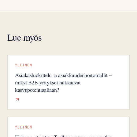
Lue myös
YLEINEN
Asiakasluokittelu ja asiakkuudenhoitomallit –
miksi B2B-yritykset hukkaavat
kasvupotentiaaliaan?
YLEINEN
Hukan metsästys: Teollisuusprosessien matka