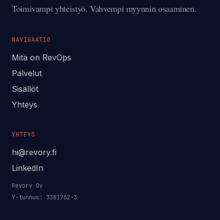
Toimivampi yhteistyö. Vahvempi myynnin osaaminen.
NAVIGAATIO
Mitä on RevOps
Palvelut
Sisällöt
Yhteys
YHTEYS
hi@revory.fi
LinkedIn
Revory Oy
Y-tunnus: 3381762-3