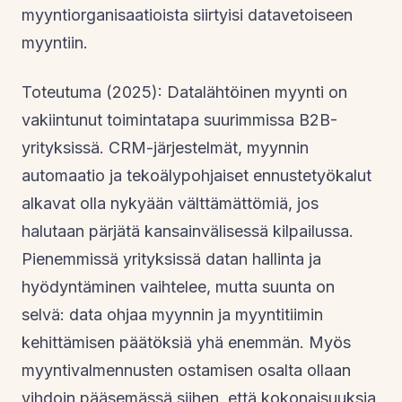
myyntiorganisaatioista siirtyisi datavetoiseen
myyntiin.
Toteutuma (2025): Datalähtöinen myynti on
vakiintunut toimintatapa suurimmissa B2B-
yrityksissä. CRM-järjestelmät, myynnin
automaatio ja tekoälypohjaiset ennustetyökalut
alkavat olla nykyään välttämättömiä, jos
halutaan pärjätä kansainvälisessä kilpailussa.
Pienemmissä yrityksissä datan hallinta ja
hyödyntäminen vaihtelee, mutta suunta on
selvä: data ohjaa myynnin ja myyntitiimin
kehittämisen päätöksiä yhä enemmän. Myös
myyntivalmennusten ostamisen osalta ollaan
vihdoin pääsemässä siihen, että kokonaisuuksia