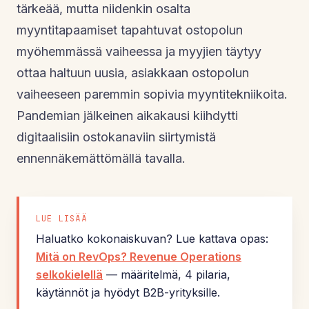
tärkeää, mutta niidenkin osalta
myyntitapaamiset tapahtuvat ostopolun
myöhemmässä vaiheessa ja myyjien täytyy
ottaa haltuun uusia, asiakkaan ostopolun
vaiheeseen paremmin sopivia myyntitekniikoita.
Pandemian jälkeinen aikakausi kiihdytti
digitaalisiin ostokanaviin siirtymistä
ennennäkemättömällä tavalla.
LUE LISÄÄ
Haluatko kokonaiskuvan? Lue kattava opas:
Mitä on RevOps? Revenue Operations
selkokielellä
— määritelmä, 4 pilaria,
käytännöt ja hyödyt B2B-yrityksille.