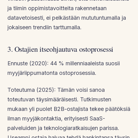
ja tiimin oppimistavoitteita rakennetaan
datavetoisesti, ei pelkästään mututuntumalla ja
jokaiseen trendiin tarttumalla.
3. Ostajien itseohjautuva ostoprosessi
Ennuste (2020): 44 % millenniaaleista suosii
myyjäriippumatonta ostoprosessia.
Toteutuma (2025): Tämän voisi sanoa
toteutuvan täysimääräisesti. Tutkimusten
mukaan yli puolet B2B-ostajista tekee päätöksiä
ilman myyjäkontaktia, erityisesti SaaS-
palveluiden ja teknologiaratkaisujen parissa.
Useampi ostaja haluaa tehdä hankintansa täysin