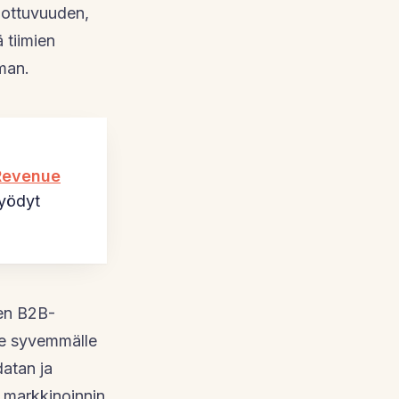
lottuvuuden,
 tiimien
mman.
Revenue
hyödyt
een B2B-
me syvemmälle
datan ja
n markkinoinnin