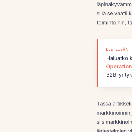
läpinäkyvämmäk
sillä se vaatii
toimintoihin, 
LUE LISÄÄ
Haluatko 
Operation
B2B-yrityks
Tässä artikkel
markkinoinnin 
siis markkinoi
järjestelmien 