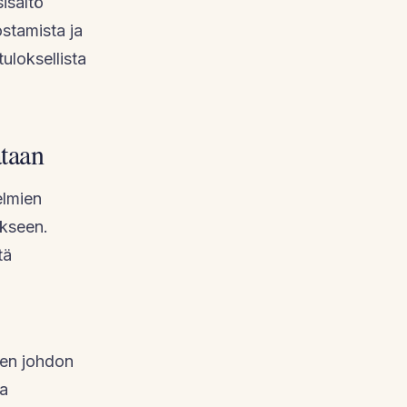
isältö
stamista ja
uloksellista
taan
elmien
ukseen.
tä
ien johdon
ta