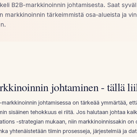
kkeli B2B-markkinoinnin johtamisesta. Saat syväl
markkinoinnin tärkeimmistä osa-alueista ja vin
n.
kinoinnin johtaminen - tällä lii
markkinoinnin johtamisessa on tärkeää ymmärtää, ett
min sisäinen tehokkuus ei riitä. Jos halutaan johtaa kaik
ions -strategian mukaan, niin markkinoinnissakin on 
ka yhtenäistetään tiimin prosesseja, järjestelmiä ja d