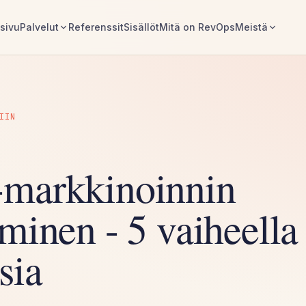
sivu
Palvelut
Referenssit
Sisällöt
Mitä on RevOps
Meistä
IIN
markkinoinnin
minen - 5 vaiheella
sia