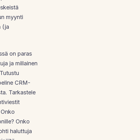
eskeistä
un myynti
 (ja
issä on paras
uja ja millainen
 Tutustu
pipeline CRM-
sta. Tarkastele
iviestit
? Onko
onille? Onko
ohti haluttuja