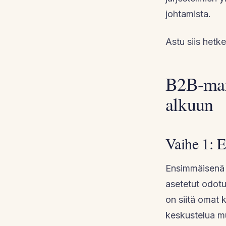
johtamista.
Astu siis hetk
B2B-mark
alkuun
Vaihe 1: 
Ensimmäisenä 
asetetut odotuk
on siitä omat 
keskustelua mu