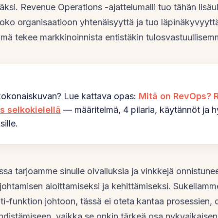
si. Revenue Operations -ajattelumalli tuo tähän lisäu
 koko organisaatioon yhtenäisyyttä ja tuo läpinäkyvyyttä
tämä tekee markkinoinnista entistäkin tulosvastuullise
kokonaiskuvan? Lue kattava opas:
Mitä on RevOps? 
s selkokielellä
— määritelmä, 4 pilaria, käytännöt ja 
ille.
issa tarjoamme sinulle oivalluksia ja vinkkejä onnistun
johtamisen aloittamiseksi ja kehittämiseksi. Sukellam
nti-funktion johtoon, tässä ei oteta kantaa prosessien, 
yhdistämiseen, vaikka se onkin tärkeä osa nykyaikaise