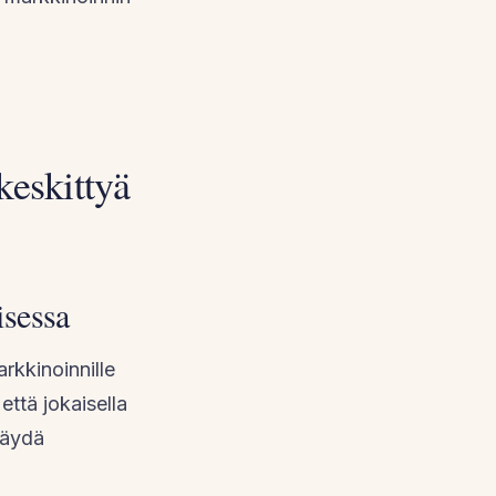
eskittyä
isessa
rkkinoinnille
että jokaisella
käydä