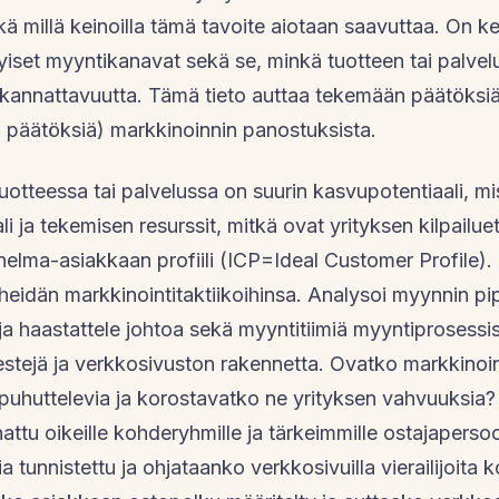
ekä millä keinoilla tämä tavoite aiotaan saavuttaa. On k
set myyntikanavat sekä se, minkä tuotteen tai palvel
 kannattavuutta. Tämä tieto auttaa tekemään päätöksiä
 päätöksiä) markkinoinnin panostuksista.
tuotteessa tai palvelussa on suurin kasvupotentiaali, m
i ja tekemisen resurssit, mitkä ovat yrityksen kilpailuet
nelma-asiakkaan profiili (ICP=Ideal Customer Profile).
 ja heidän markkinointitaktiikoihinsa. Analysoi myynnin 
 ja haastattele johtoa sekä myyntitiimiä myyntiprosessi
estejä ja verkkosivuston rakennetta. Ovatko markkinoint
uhuttelevia ja korostavatko ne yrityksen vahvuuksia
nattu oikeille kohderyhmille ja tärkeimmille ostajaperso
 tunnistettu ja ohjataanko verkkosivuilla vierailijoita k