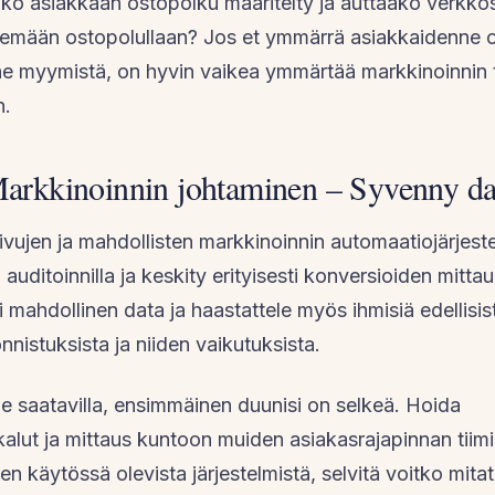
nko asiakkaan ostopolku määritelty ja auttaako verkkos
nemään ostopolullaan? Jos et ymmärrä asiakkaidenne o
e myymistä, on hyvin vaikea ymmärtää markkinoinnin t
n.
Markkinoinnin johtaminen – Syvenny da
ivujen ja mahdollisten markkinoinnin automaatiojärjest
a auditoinnilla ja keskity erityisesti konversioiden mitta
 mahdollinen data ja haastattele myös ihmisiä edellisis
nnistuksista ja niiden vaikutuksista.
le saatavilla, ensimmäinen duunisi on selkeä. Hoida
kalut ja mittaus kuntoon muiden asiakasrajapinnan tiim
en käytössä olevista järjestelmistä, selvitä voitko mita