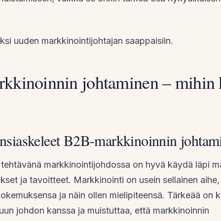
eksi uuden markkinointijohtajan saappaisiin.
kinoinnin johtaminen – mihin k
Ensiaskeleet B2B-markkinoinnin johtam
tehtävänä markkinointijohdossa on hyvä käydä läpi ma
set ja tavoitteet. Markkinointi on usein sellainen aihe, 
kokemuksensa ja näin ollen mielipiteensä. Tärkeää on 
un johdon kanssa ja muistuttaa, että markkinoinnin