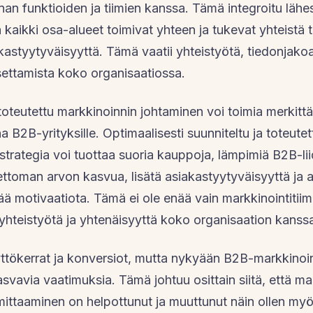
nan funktioiden ja tiimien kanssa. Tämä integroitu läh
 kaikki osa-alueet toimivat yhteen ja tukevat yhteistä t
kastyytyväisyyttä. Tämä vaatii yhteistyötä, tiedonjakoa
settamista koko organisaatiossa.
oteutettu markkinoinnin johtaminen voi toimia merkit
a B2B-yrityksille. Optimaalisesti suunniteltu ja toteutet
strategia voi tuottaa suoria kauppoja, lämpimiä B2B-lii
ettoman arvon kasvua, lisätä asiakastyytyväisyyttä ja 
isää motivaatiota. Tämä ei ole enää vain markkinointitiim
 yhteistyötä ja yhtenäisyyttä koko organisaation kanss
äyttökerrat ja konversiot, mutta nykyään B2B-markkinoi
 kasvavia vaatimuksia. Tämä johtuu osittain siitä, että m
ittaaminen on helpottunut ja muuttunut näin ollen my