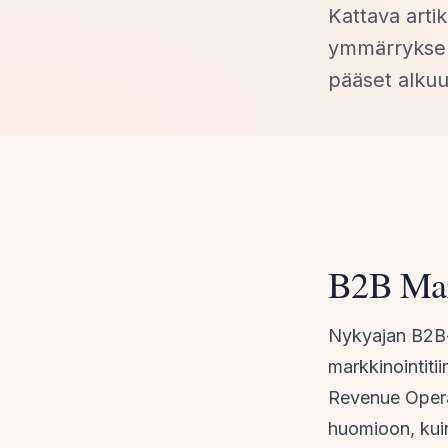
Kattava arti
ymmärryksen 
pääset alkuu
B2B Mark
Nykyajan B2B-
markkinointitii
Revenue Operat
huomioon, kuin