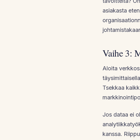
tavoitteita? O
asiakasta ete
organisaationn
johtamistakaa
Vaihe 3: 
Aloita verkkos
täysimittaisell
Tsekkaa kaikki
markkinointipo
Jos dataa ei o
analytiikkatyö
kanssa. Riippu