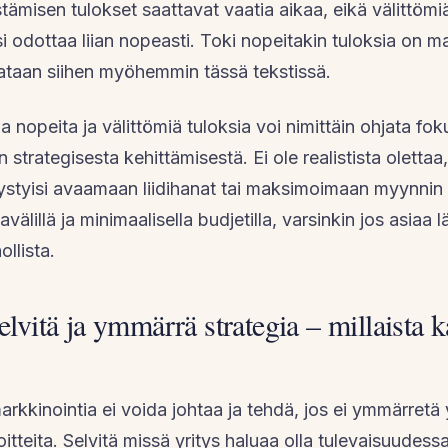
tämisen tulokset saattavat vaatia aikaa, eikä välittömiä
si odottaa liian nopeasti. Toki nopeitakin tuloksia on m
ataan siihen myöhemmin tässä tekstissä.
 nopeita ja välittömiä tuloksia voi nimittäin ohjata fo
n strategisesta kehittämisestä. Ei ole realistista olettaa,
pystyisi avaamaan liidihanat tai maksimoimaan myynni
älillä ja minimaalisella budjetilla, varsinkin jos asiaa 
llista.
elvitä ja ymmärrä strategia – millaista 
arkkinointia ei voida johtaa ja tehdä, jos ei ymmärretä 
oitteita. Selvitä missä yritys haluaa olla tulevaisuudessa