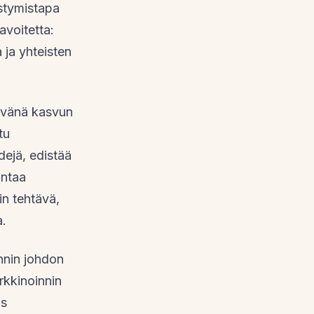
estymistapa
avoitetta:
 ja yhteisten
tävänä kasvun
tu
dejä, edistää
antaa
in tehtävä,
a.
nnin johdon
arkkinoinnin
ös