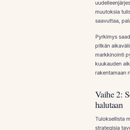
uudelleenjärjes
muutoksia tuli
saavuttaa, pal
Pyrkimys saada
pitkän aikaväli
markkinointi 
kuukauden aikav
rakentamaan no
Vaihe 2: S
halutaan
Tuloksellista m
strategisia tav