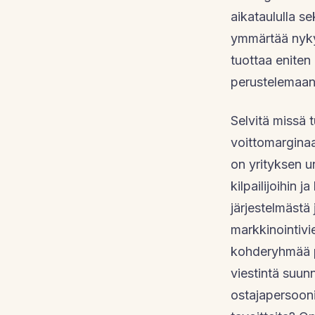
aikataululla s
ymmärtää nykyi
tuottaa eniten
perustelemaan
Selvitä missä 
voittomarginaal
on yrityksen u
kilpailijoihin
järjestelmästä
markkinointivi
kohderyhmää p
viestintä suun
ostajapersoonia