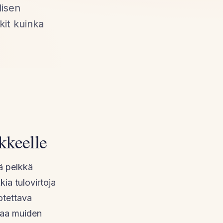
lisen
kit kuinka
kkeelle
ä pelkkä
kia tulovirtoja
otettava
ataa muiden