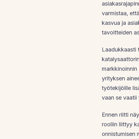
asiakasrajapin
varmistaa, että
kasvua ja asia
tavoitteiden a
Laadukkaasti t
katalysaattorin
markkinoinnin 
yrityksen aine
työtekijöille l
vaan se vaatii
Ennen riitti n
rooliin liittyy
onnistumisen m