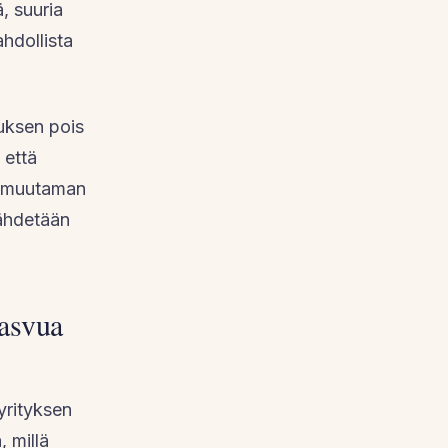
, suuria
ahdollista
kuksen pois
 että
n muutaman
lähdetään
kasvua
yrityksen
, millä