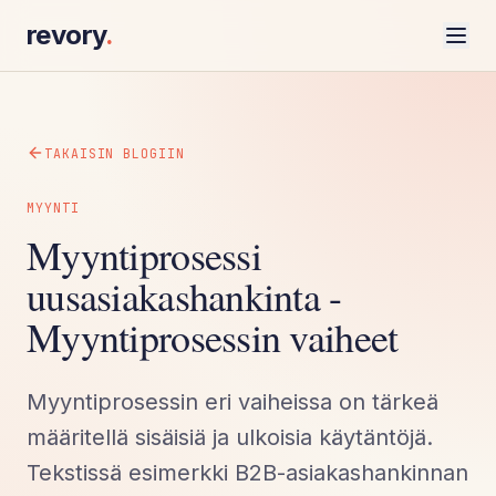
revory
.
TAKAISIN BLOGIIN
MYYNTI
Myyntiprosessi
uusasiakashankinta -
Myyntiprosessin vaiheet
Myyntiprosessin eri vaiheissa on tärkeä
määritellä sisäisiä ja ulkoisia käytäntöjä.
Tekstissä esimerkki B2B-asiakashankinnan