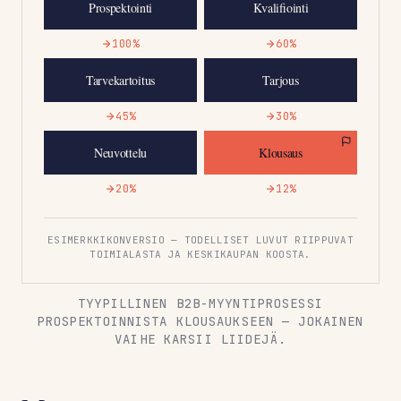
Prospektointi
Kvalifiointi
100%
60%
Tarvekartoitus
Tarjous
45%
30%
Neuvottelu
Klousaus
20%
12%
ESIMERKKIKONVERSIO — TODELLISET LUVUT RIIPPUVAT
TOIMIALASTA JA KESKIKAUPAN KOOSTA.
TYYPILLINEN B2B-MYYNTIPROSESSI
PROSPEKTOINNISTA KLOUSAUKSEEN — JOKAINEN
VAIHE KARSII LIIDEJÄ.