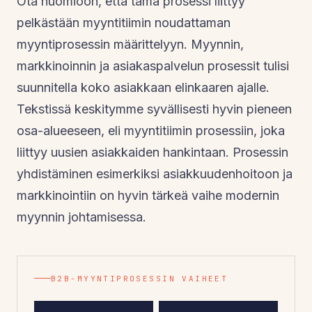
Ota huomioon, että tämä prosessi liittyy
pelkästään myyntitiimin noudattaman
myyntiprosessin määrittelyyn. Myynnin,
markkinoinnin ja asiakaspalvelun prosessit tulisi
suunnitella koko asiakkaan elinkaaren ajalle.
Tekstissä keskitymme syvällisesti hyvin pieneen
osa-alueeseen, eli myyntitiimin prosessiin, joka
liittyy uusien asiakkaiden hankintaan. Prosessin
yhdistäminen esimerkiksi asiakkuudenhoitoon ja
markkinointiin on hyvin tärkeä vaihe modernin
myynnin johtamisessa.
B2B-MYYNTIPROSESSIN VAIHEET