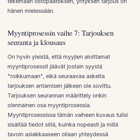
tekemään ostopäätöksen, yrityksen tarjous on
hänen mielessään.
Myyntiprosessin vaihe 7: Tarjouksen
seuranta ja klousaus
On hyvin yleistä, että myyjien aloittamat
myyntiprosessit jäävät jostain syystä
"roikkumaan", eikä seuraavaa askelta
tarjouksen antamisen jälkeen ole sovittu.
Tarjouksen seurannan määrittely onkin
olennainen osa myyntiprosessia.
Myyntiprosessissa tämän vaiheen kuvaus tulisi
sisältää tiedot siitä, kuinka nopeasti ja millä
tavoin asiakkaaseen ollaan yhteydessä