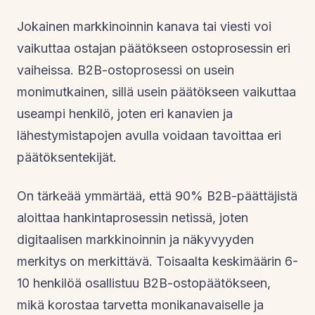
Jokainen markkinoinnin kanava tai viesti voi
vaikuttaa ostajan päätökseen ostoprosessin eri
vaiheissa. B2B-ostoprosessi on usein
monimutkainen, sillä usein päätökseen vaikuttaa
useampi henkilö, joten eri kanavien ja
lähestymistapojen avulla voidaan tavoittaa eri
päätöksentekijät.
On tärkeää ymmärtää, että 90% B2B-päättäjistä
aloittaa hankintaprosessin netissä, joten
digitaalisen markkinoinnin ja näkyvyyden
merkitys on merkittävä. Toisaalta keskimäärin 6-
10 henkilöä osallistuu B2B-ostopäätökseen,
mikä korostaa tarvetta monikanavaiselle ja